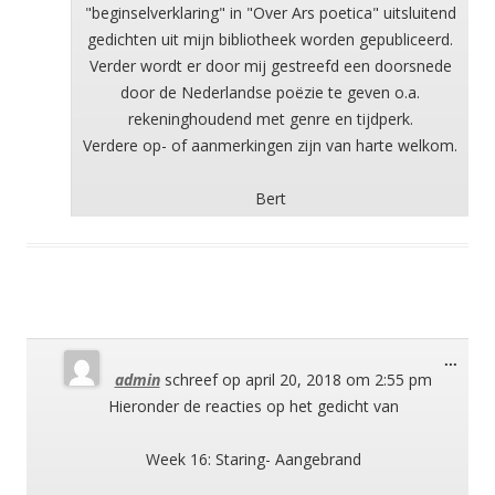
"beginselverklaring" in "Over Ars poetica" uitsluitend
gedichten uit mijn bibliotheek worden gepubliceerd.
Verder wordt er door mij gestreefd een doorsnede
door de Nederlandse poëzie te geven o.a.
rekeninghoudend met genre en tijdperk.
Verdere op- of aanmerkingen zijn van harte welkom.
Bert
Wisse
...
admin
schreef op
april 20, 2018
om
2:55 pm
deze
meta
Hieronder de reacties op het gedicht van
Week 16: Staring- Aangebrand