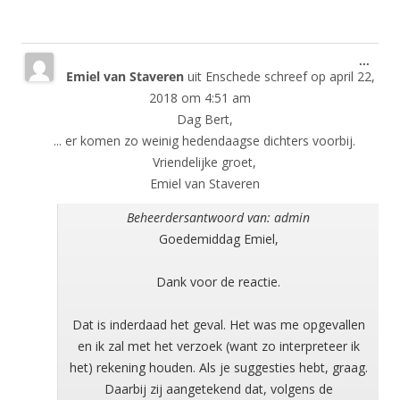
Wisse
...
Emiel van Staveren
uit
Enschede
schreef op
april 22,
deze
meta
2018
om
4:51 am
Dag Bert,
... er komen zo weinig hedendaagse dichters voorbij.
Vriendelijke groet,
Emiel van Staveren
Beheerdersantwoord van: admin
Goedemiddag Emiel,
Dank voor de reactie.
Dat is inderdaad het geval. Het was me opgevallen
en ik zal met het verzoek (want zo interpreteer ik
het) rekening houden. Als je suggesties hebt, graag.
Daarbij zij aangetekend dat, volgens de