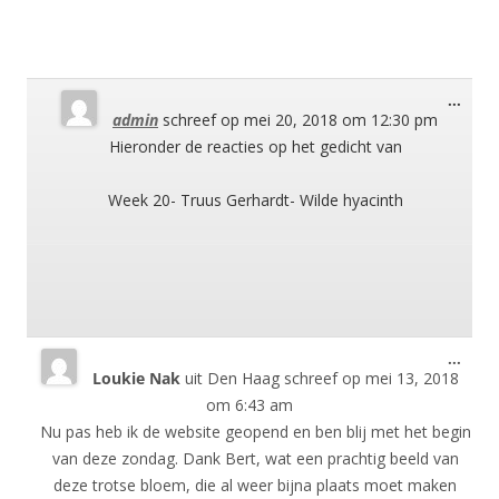
Wisse
...
admin
schreef op
mei 20, 2018
om
12:30 pm
deze
meta
Hieronder de reacties op het gedicht van
Week 20- Truus Gerhardt- Wilde hyacinth
Wisse
...
Loukie Nak
uit
Den Haag
schreef op
mei 13, 2018
deze
meta
om
6:43 am
Nu pas heb ik de website geopend en ben blij met het begin
van deze zondag. Dank Bert, wat een prachtig beeld van
deze trotse bloem, die al weer bijna plaats moet maken