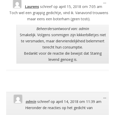
Wisse
...
Laurens
schreef op
april 15, 2018
om
7:05 am
deze
meta
Toch wel een grappig gedichtje, vind ik. Vanavond trouwens
maar eens een boterham (geen tosti).
Beheerdersantwoord van: admin
Smakelijk. Volgens sommigen zijn kikkerbilletjes niet
te versmaden, maar diervriendelijkheid belemmert
terecht hun consumptie.
Bedankt voor de reactie die bewijst dat Staring
levend genoeg is.
Wisse
...
admin
schreef op
april 14, 2018
om
11:39 am
deze
meta
Hieronder de reacties op het gedicht van