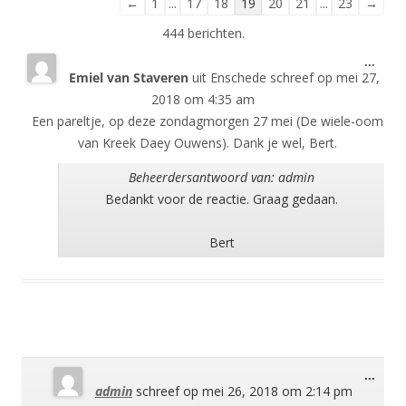
Navigatie
←
1
...
17
18
19
20
21
...
23
→
door
444 berichten.
de
Wisse
...
gastenboek-
Emiel van Staveren
uit
Enschede
schreef op
mei 27,
deze
lijst
meta
2018
om
4:35 am
Een pareltje, op deze zondagmorgen 27 mei (De wiele-oom
van Kreek Daey Ouwens). Dank je wel, Bert.
Beheerdersantwoord van: admin
Bedankt voor de reactie. Graag gedaan.
Bert
Wisse
...
admin
schreef op
mei 26, 2018
om
2:14 pm
deze