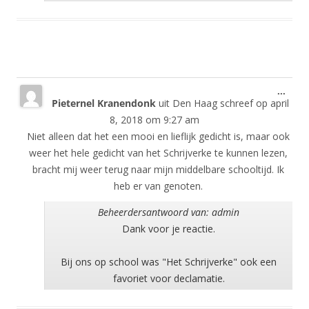
Wisse
...
Pieternel Kranendonk
uit
Den Haag
schreef op
april
deze
meta
8, 2018
om
9:27 am
Niet alleen dat het een mooi en lieflijk gedicht is, maar ook
weer het hele gedicht van het Schrijverke te kunnen lezen,
bracht mij weer terug naar mijn middelbare schooltijd. Ik
heb er van genoten.
Beheerdersantwoord van: admin
Dank voor je reactie.
Bij ons op school was "Het Schrijverke" ook een
favoriet voor declamatie.