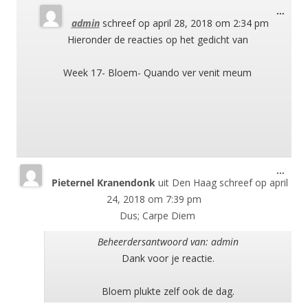
Wisse
...
admin
schreef op
april 28, 2018
om
2:34 pm
deze
meta
Hieronder de reacties op het gedicht van
Week 17- Bloem- Quando ver venit meum
Wisse
...
Pieternel Kranendonk
uit
Den Haag
schreef op
april
deze
meta
24, 2018
om
7:39 pm
Dus; Carpe Diem
Beheerdersantwoord van: admin
Dank voor je reactie.
Bloem plukte zelf ook de dag.