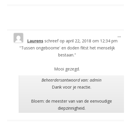
Wisse
...
Laurens
schreef op
april 22, 2018
om
12:34 pm
deze
meta
"Tussen ongeboorne' en doden flitst het menselijk
bestaan."
Mooi gezegd.
Beheerdersantwoord van: admin
Dank voor je reactie.
Bloem: de meester van van de eenvoudige
diepzinnigheid.