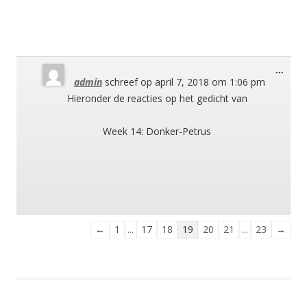
Wisse
...
admin
schreef op
april 7, 2018
om
1:06 pm
deze
meta
Hieronder de reacties op het gedicht van
Week 14: Donker-Petrus
Navigatie
←
1
...
17
18
19
20
21
...
23
→
door
de
gastenboek-
lijst