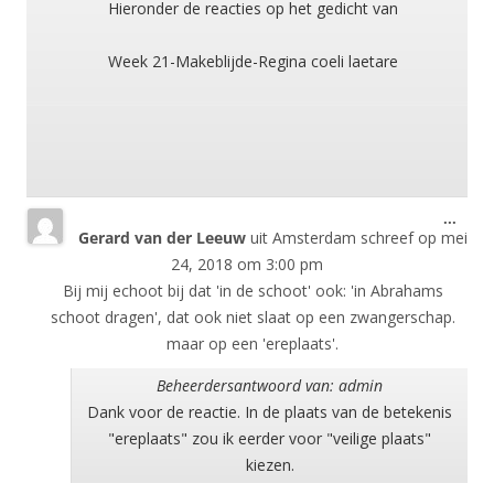
meta
Hieronder de reacties op het gedicht van
Week 21-Makeblijde-Regina coeli laetare
Wisse
...
Gerard van der Leeuw
uit
Amsterdam
schreef op
mei
deze
meta
24, 2018
om
3:00 pm
Bij mij echoot bij dat 'in de schoot' ook: 'in Abrahams
schoot dragen', dat ook niet slaat op een zwangerschap.
maar op een 'ereplaats'.
Beheerdersantwoord van: admin
Dank voor de reactie. In de plaats van de betekenis
"ereplaats" zou ik eerder voor "veilige plaats"
kiezen.