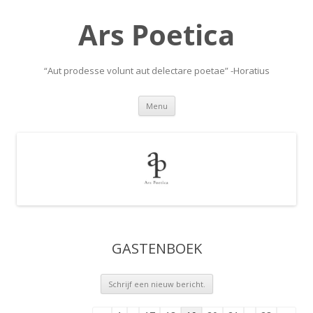
Ars Poetica
“Aut prodesse volunt aut delectare poetae” -Horatius
Skip
Menu
to
content
GASTENBOEK