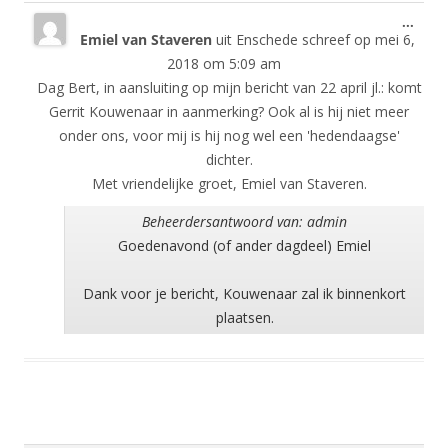
Wisse
...
Emiel van Staveren
uit
Enschede
schreef op
mei 6,
deze
meta
2018
om
5:09 am
Dag Bert, in aansluiting op mijn bericht van 22 april jl.: komt
Gerrit Kouwenaar in aanmerking? Ook al is hij niet meer
onder ons, voor mij is hij nog wel een 'hedendaagse'
dichter.
Met vriendelijke groet, Emiel van Staveren.
Beheerdersantwoord van: admin
Goedenavond (of ander dagdeel) Emiel
Dank voor je bericht, Kouwenaar zal ik binnenkort
plaatsen.