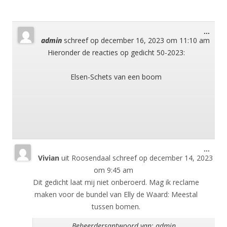
Wisse
...
admin
schreef op
december 16, 2023
om
11:10 am
deze
meta
Hieronder de reacties op gedicht 50-2023:
Elsen-Schets van een boom
Wisse
...
Vivian
uit
Roosendaal
schreef op
december 14, 2023
deze
meta
om
9:45 am
Dit gedicht laat mij niet onberoerd. Mag ik reclame
maken voor de bundel van Elly de Waard: Meestal
tussen bomen.
Beheerdersantwoord van: admin