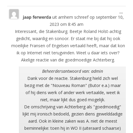
Wisse
...
jaap ferwerda
uit
arnhem
schreef op
september 10,
deze
meta
2023
om
8:45 am
Interessant, die Stakenburg. Beetje Roland Holst-achtig
gedicht, waardig en sonoor. Er staat me bij dat hij ook
moeilijke Fransen of Engelsen vertaald heeft, maar dat kon
ik op Internet niet terugvinden. Weet u daar iets over?
Akelige reactie van die goedmoedige Achterberg.
Beheerdersantwoord van: admin
Dank voor de reactie. Stakenburg hield zich wel
bezig met de "Nouveau Roman" (Butor e.a.) maar
of hij diens werk of ander werk vertaalde, weet ik
niet, maar lijkt dus goed mogelijk.
De omschrijving van Achterberg als "goedmoedig"
lijkt mij ironisch bedoeld, gezien diens gewelddadige
aard. Ook in kleine zaken was A. niet de meest
beminnelijke: toen hij in WO II (uiteraard schaarse)