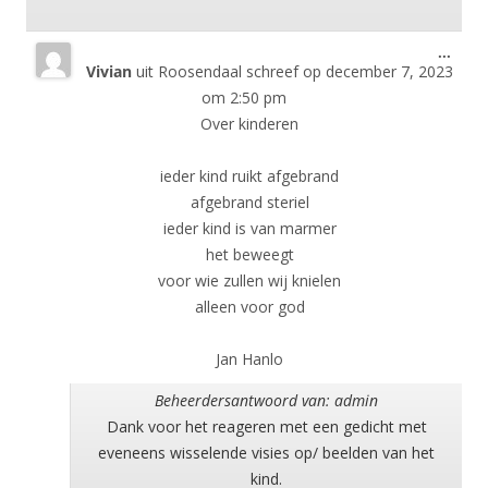
Wisse
...
Vivian
uit
Roosendaal
schreef op
december 7, 2023
deze
meta
om
2:50 pm
Over kinderen
ieder kind ruikt afgebrand
afgebrand steriel
ieder kind is van marmer
het beweegt
voor wie zullen wij knielen
alleen voor god
Jan Hanlo
Beheerdersantwoord van: admin
Dank voor het reageren met een gedicht met
eveneens wisselende visies op/ beelden van het
kind.