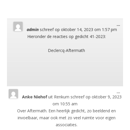
Wisse
...
admin
schreef op
oktober 14, 2023
om
1:57 pm
deze
meta
Hieronder de reacties op gedicht 41-2023:
Declercq-Aftermath
Wisse
...
Anke Niehof
uit
Renkum
schreef op
oktober 9, 2023
deze
meta
om
10:55 am
Over Aftermath. Een heerlijk gedicht, zo beeldend en
invoelbaar, maar ook met zo veel ruimte voor eigen
associaties.