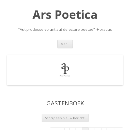
Ars Poetica
“Aut prodesse volunt aut delectare poetae” -Horatius
Skip
Menu
to
content
GASTENBOEK