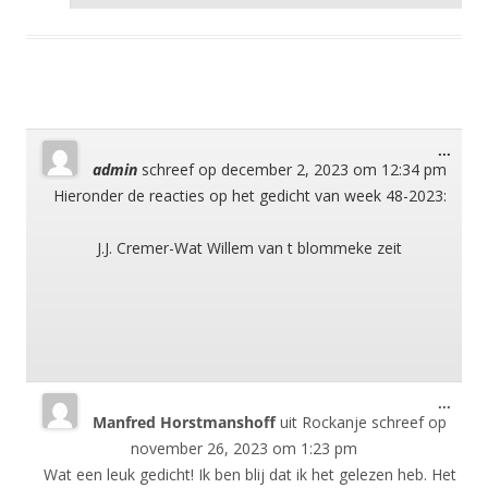
Wisse
...
admin
schreef op
december 2, 2023
om
12:34 pm
deze
meta
Hieronder de reacties op het gedicht van week 48-2023:
J.J. Cremer-Wat Willem van t blommeke zeit
Wisse
...
Manfred Horstmanshoff
uit
Rockanje
schreef op
deze
meta
november 26, 2023
om
1:23 pm
Wat een leuk gedicht! Ik ben blij dat ik het gelezen heb. Het