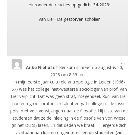
meta
Hieronder de reacties op gedicht 34-2023:
Van Lier- De gestorven scholier
Wisse
...
Anke Niehof
uit
Renkum
schreef op
augustus 20,
deze
meta
2023
om
8:55 am
In mijn eerste jaar culturele antropologie in Leiden (1966-
67) was het college 'niet-westerse sociologie' van prof. Van
Lier verplicht. Dat was geen straf, integendeel. Rudi van Lier
had een groot oratorisch talent en gaf college uit de losse
pols, met veel verwijzingen naar de filosofie. Hij eiste van de
studenten dat ze de inleiding in de filosofie van Von Wiese
(in het Duits) lazen. En dat deden we braaf. Hij ergerde zich
zichtbaar aan luie en ongeïnteresseerde studenten (zie