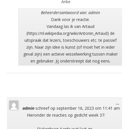
Anke
Beheerdersantwoord van: admin
Dank voor je reactie.
Vandaag las ik van Artaud
(https://nl.wikipedia.org/wiki/Antonin_Artaud) de
uitspraak dat lezers, toeschouwers etc. te passief
zijn. Naar zijn idee is kunst (of moet het in ieder
geval zijn) een actieve wisselwerking tussen maker
en gebruiker. Jij onderstreept dat nog eens.
Wisse
...
admin
schreef op
september 16, 2023
om
11:41 am
deze
meta
Hieronder de reacties op gedicht week 37:
Stakenburg-Aarde wat laat ge...