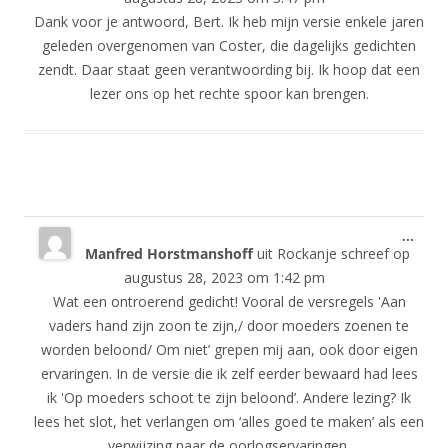
Dank voor je antwoord, Bert. Ik heb mijn versie enkele jaren
geleden overgenomen van Coster, die dagelijks gedichten
zendt. Daar staat geen verantwoording bij. Ik hoop dat een
lezer ons op het rechte spoor kan brengen.
Wisse
...
Manfred Horstmanshoff
uit
Rockanje
schreef op
deze
meta
augustus 28, 2023
om
1:42 pm
Wat een ontroerend gedicht! Vooral de versregels 'Aan
vaders hand zijn zoon te zijn,/ door moeders zoenen te
worden beloond/ Om niet’ grepen mij aan, ook door eigen
ervaringen. In de versie die ik zelf eerder bewaard had lees
ik 'Op moeders schoot te zijn beloond’. Andere lezing? Ik
lees het slot, het verlangen om ‘alles goed te maken’ als een
verwijzing naar de oorlogservaringen.