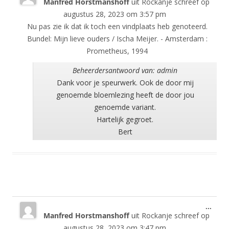
Manfred Horstmanshoff
uit
Rockanje
schreef op
deze
meta
augustus 28, 2023
om
3:57 pm
Nu pas zie ik dat ik toch een vindplaats heb genoteerd.
Bundel: Mijn lieve ouders / Ischa Meijer. - Amsterdam :
Prometheus, 1994
Beheerdersantwoord van: admin
Dank voor je speurwerk. Ook de door mij
genoemde bloemlezing heeft de door jou
genoemde variant.
Hartelijk gegroet.
Bert
Wisse
...
Manfred Horstmanshoff
uit
Rockanje
schreef op
deze
meta
augustus 28, 2023
om
3:47 pm