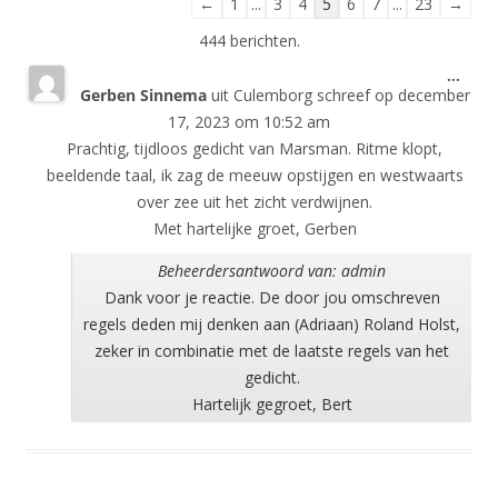
Navigatie
←
1
...
3
4
5
6
7
...
23
→
door
444 berichten.
de
Wisse
...
gastenboek-
Gerben Sinnema
uit
Culemborg
schreef op
december
deze
lijst
meta
17, 2023
om
10:52 am
Prachtig, tijdloos gedicht van Marsman. Ritme klopt,
beeldende taal, ik zag de meeuw opstijgen en westwaarts
over zee uit het zicht verdwijnen.
Met hartelijke groet, Gerben
Beheerdersantwoord van: admin
Dank voor je reactie. De door jou omschreven
regels deden mij denken aan (Adriaan) Roland Holst,
zeker in combinatie met de laatste regels van het
gedicht.
Hartelijk gegroet, Bert