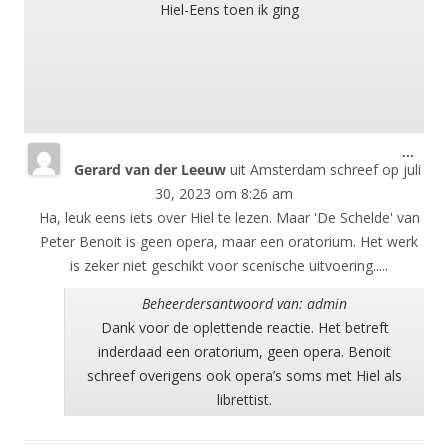
Hiel-Eens toen ik ging
Wisse
...
Gerard van der Leeuw
uit
Amsterdam
schreef op
juli
deze
meta
30, 2023
om
8:26 am
Ha, leuk eens iets over Hiel te lezen. Maar 'De Schelde' van
Peter Benoit is geen opera, maar een oratorium. Het werk
is zeker niet geschikt voor scenische uitvoering.....
Beheerdersantwoord van: admin
Dank voor de oplettende reactie. Het betreft
inderdaad een oratorium, geen opera. Benoit
schreef overigens ook opera’s soms met Hiel als
librettist.