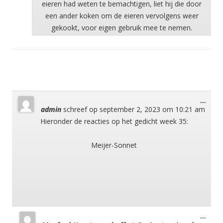
eieren had weten te bemachtigen, liet hij die door
een ander koken om de eieren vervolgens weer
gekookt, voor eigen gebruik mee te nemen.
Wisse
...
admin
schreef op
september 2, 2023
om
10:21 am
deze
meta
Hieronder de reacties op het gedicht week 35:
Meijer-Sonnet
Wisse
...