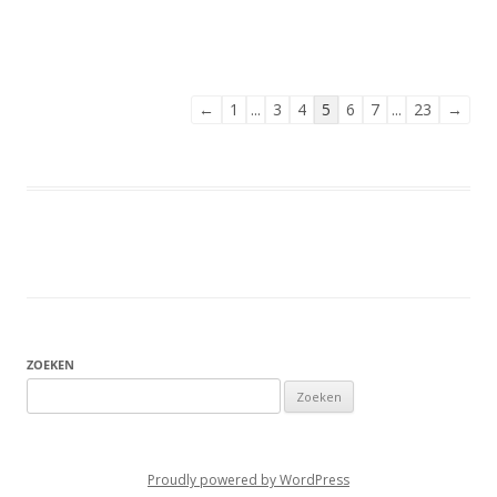
Navigatie
←
1
...
3
4
5
6
7
...
23
→
door
de
gastenboek-
lijst
ZOEKEN
Zoeken
naar:
Proudly powered by WordPress